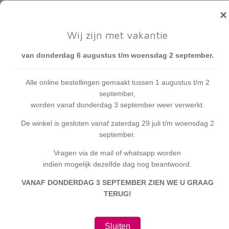
Op zoek naar schattige en
×
comfortabele van hoge
Wij zijn met vakantie
kwaliteit rompertjes? Dan
ben je bij De
van donderdag 6 augustus t/m woensdag 2 september.
FotoFunFactory aan het
juiste adres. Rompertjes
Alle online bestellingen gemaakt tussen 1 augustus t/m 2
september,
voorzien van de leukste
worden vanaf donderdag 3 september weer verwerkt.
teksten die de kerverse
baby ook nog eens lekker
De winkel is gesloten vanaf zaterdag 29 juli t/m woensdag 2
september.
warm houden. En de
rompertjes zijn te
Vragen via de mail of whatsapp worden
verkrijgen in 4 populaire
indien mogelijk dezelfde dag nog beantwoord.
kleuren. Wil je een
VANAF DONDERDAG 3 SEPTEMBER ZIEN WE U GRAAG
rompertje helemaal
TERUG!
onderscheidend maken,
kies dan voor een
Sluiten