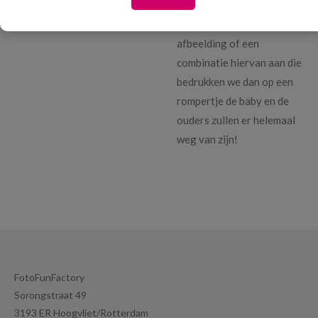
gepersonaliseerd
rompertje, lever een tekst,
afbeelding of een
combinatie hiervan aan die
bedrukken we dan op een
rompertje de baby en de
ouders zullen er helemaal
weg van zijn!
FotoFunFactory
Sorongstraat 49
3193 ER Hoogvliet/Rotterdam