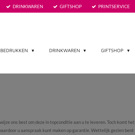
DRINKWAREN
GIFTSHOP
PRINTSERVICE
L BEDRUKKEN
DRINKWAREN
GIFTSHOP
jze ons best om deze in topconditie aan u te leveren. Toch komt het 
t waardoor u aanspraak kunt maken op garantie. Wettelijk gezien ben