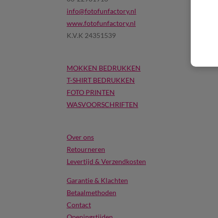
info@fotofunfactory.nl
www.fotofunfactory.nl
K.V.K 24351539
MOKKEN BEDRUKKEN
T-SHIRT BEDRUKKEN
FOTO PRINTEN
WASVOORSCHRIFTEN
Over ons
Retourneren
Levertijd & Verzendkosten
Garantie & Klachten
Betaalmethoden
Contact
Openingstijden