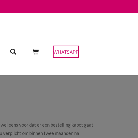
WHATSAPP
wel eens voor dat er een bestelling kapot gaat
t u verplicht om binnen twee maanden na