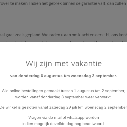
rover te maken. Indien het gebrek binnen de garantie valt, dan zullen
aal gaat zoals gepland. We raden u aan om klachten eerst bij ons ke
oplossing, dan is het mogelijk om uw geschil aan te melden voor bemid
eschil/
. Vanaf 15 februari 2016 is het voor consumenten in de EU oo
ODR platform is te vinden op
http://ec.europa.eu/odr
. Wanneer uw kla
Wij zijn met vakantie
atform van de Europese Unie.
van donderdag 6 augustus t/m woensdag 2 september.
Alle online bestellingen gemaakt tussen 1 augustus t/m 2 september,
worden vanaf donderdag 3 september weer verwerkt.
De winkel is gesloten vanaf zaterdag 29 juli t/m woensdag 2 september
Vragen via de mail of whatsapp worden
indien mogelijk dezelfde dag nog beantwoord.