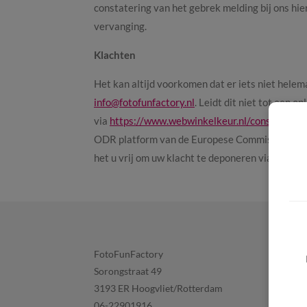
constatering van het gebrek melding bij ons hie
vervanging.
Klachten
Het kan altijd voorkomen dat er iets niet helem
info@fotofunfactory.nl
. Leidt dit niet tot een 
via
https://www.webwinkelkeur.nl/consument/g
ODR platform van de Europese Commissie. Dit 
het u vrij om uw klacht te deponeren via het pl
FotoFunFactory
Sorongstraat 49
3193 ER Hoogvliet/Rotterdam
06-22901916