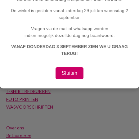
De winkel is gesloten vanaf zaterdag 29 juli t/m woensdag 2
FotoFunFactory
september.
Sorongstraat 49
Vragen via de mail of whatsapp worden
3193 ER Hoogvliet/Rotterdam
indien mogelijk dezelfde dag nog beantwoord.
06-22901916
VANAF DONDERDAG 3 SEPTEMBER ZIEN WE U GRAAG
info@fotofunfactory.nl
TERUG!
www.fotofunfactory.nl
K.V.K 24351539
Sluiten
MOKKEN BEDRUKKEN
T-SHIRT BEDRUKKEN
FOTO PRINTEN
WASVOORSCHRIFTEN
Over ons
Retourneren