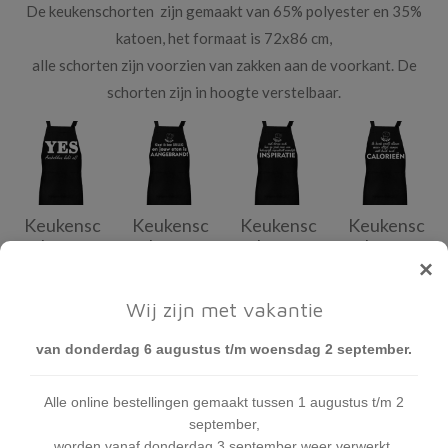
De keukenschorten zijn gemaakt van 65% polyester en 35%
katoen, het formaat is 72x86 cm,
alle schorten zijn voorzien van zakken aan de voorkant. De
schorten zijn in hoogte verstelbaar.
Keukensc
Keukensc
Keukensc
Keukensc
hort -
hort -
hort -
hort -
Aanbakke
aangebran
inspiratie
calorieën
×
n
d
€ 14,95
€ 14,95
Wij zijn met vakantie
€ 14,95
€ 14,95
In winkelwagen
In winkelwage
van donderdag 6 augustus t/m woensdag 2 september.
In winkelwagen
In winkelwagen
Alle online bestellingen gemaakt tussen 1 augustus t/m 2
september,
worden vanaf donderdag 3 september weer verwerkt.