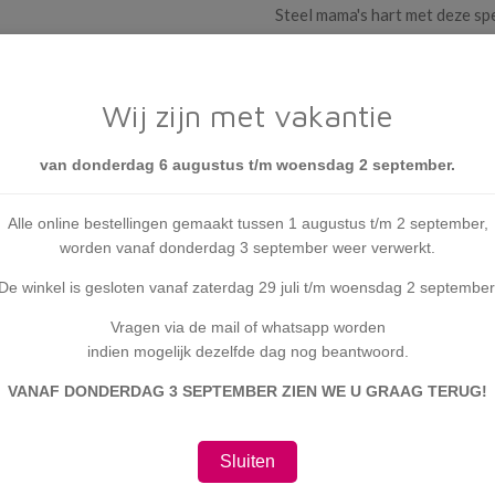
Steel mama's hart met deze sp
de allerbeste moeder.
Wij zijn met vakantie
Prijs: € 8,95 p/st
van donderdag 6 augustus t/m woensdag 2 september.
Beker met Design:
Hee mam
dochter
Alle online bestellingen gemaakt tussen 1 augustus t/m 2 september,
Type design: Tekst, Afbeel
worden vanaf donderdag 3 september weer verwerkt.
Bedrukt aan beide kanten
Categorieën: Mokken, Tek
De winkel is gesloten vanaf zaterdag 29 juli t/m woensdag 2 september
Materiaal: keramiek
Vragen via de mail of whatsapp worden
Vaatwasmachine bestendi
indien mogelijk dezelfde dag nog beantwoord.
Geschikt voor in de magne
VANAF DONDERDAG 3 SEPTEMBER ZIEN WE U GRAAG TERUG!
Inhoud: 325 ml
Sluiten