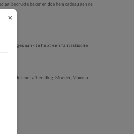
eciaal bedrukte beker en doe hem cadeau aan de
×
 goed gedaan - Je hebt een fantastische
ding
st mok, Mok met afbeelding, Moeder, Mamma
.
g
tron