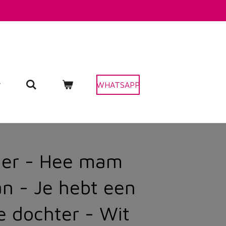
WHATSAPP
der - Hee mam
n - Je hebt een
e dochter - Wit