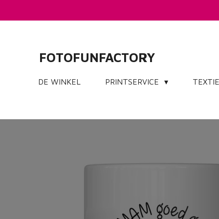
Ga
direct
naar
de
FOTOFUNFACTORY
hoofdinhoud
DE WINKEL
PRINTSERVICE
TEXTI