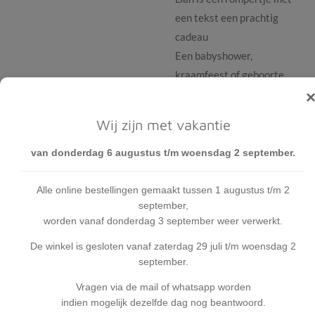
een tekst een prachtig
cadeau
Een babyshower,
kraamfeest of geboorte
deze rompertjes zorgen
altijd voor een lach.
Wij zijn met vakantie
Het rompertje is van 100%
katoen en heeft een groot
van donderdag 6 augustus t/m woensdag 2 september.
draagcomfort.
De rompertjes zijn
Alle online bestellingen gemaakt tussen 1 augustus t/m 2
september,
leverbaar in diverse maten
worden vanaf donderdag 3 september weer verwerkt.
en wit van kleur.
De tekst is:
Yes it's
De winkel is gesloten vanaf zaterdag 29 juli t/m woensdag 2
september.
BOOBIES time! Ik ben er
klaar voor!
Vragen via de mail of whatsapp worden
indien mogelijk dezelfde dag nog beantwoord.