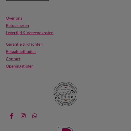
Over ons
Retourneren
Levertijd & Verzendkosten
Garantie & Klachten
Betaalmethoden
Contact
Openingstijden
F
I
W
a
n
h
c
s
a