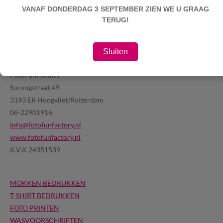
VANAF DONDERDAG 3 SEPTEMBER ZIEN WE U GRAAG
TERUG!
Sluiten
FotoFunFactory
Sorongstraat 49
3193 ER Hoogvliet/Rotterdam
06-22901916
info@fotofunfactory.nl
www.fotofunfactory.nl
K.V.K 24351539
MOKKEN BEDRUKKEN
T-SHIRT BEDRUKKEN
FOTO PRINTEN
WASVOORSCHRIFTEN