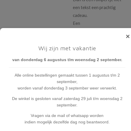
een tekst een prachtig
cadeau.
Een
babyshower,kraamfeest of
×
geboorte deze rompertjes
zorgen altijd voor een lach.
Wij zijn met vakantie
Het rompertje is van 100%
van donderdag 6 augustus t/m woensdag 2 september.
katoen en heeft een groot
draagcomfort.
Alle online bestellingen gemaakt tussen 1 augustus t/m 2
De rompertjes zijn
september,
leverbaar in diverse maten
worden vanaf donderdag 3 september weer verwerkt.
en wit van kleur.
De winkel is gesloten vanaf zaterdag 29 juli t/m woensdag 2
De tekst is:
Ik huil niet, ik
september.
ben mijn eten aan het
Vragen via de mail of whatsapp worden
bestellen.
indien mogelijk dezelfde dag nog beantwoord.