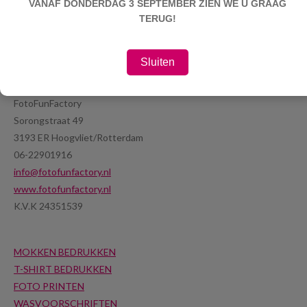
VANAF DONDERDAG 3 SEPTEMBER ZIEN WE U GRAAG
TERUG!
Sluiten
FotoFunFactory
Sorongstraat 49
3193 ER Hoogvliet/Rotterdam
06-22901916
info@fotofunfactory.nl
www.fotofunfactory.nl
K.V.K 24351539
MOKKEN BEDRUKKEN
T-SHIRT BEDRUKKEN
FOTO PRINTEN
WASVOORSCHRIFTEN