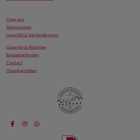
Over ons
Retourneren
Levertijd & Verzendkosten
Garantie & Klachten
Betaalmethoden
Contact
Openingstijden
F
I
W
a
n
h
c
s
a