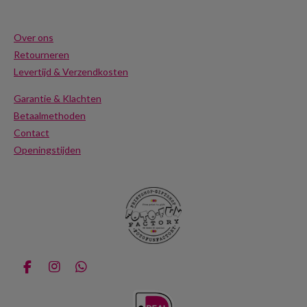
Over ons
Retourneren
Levertijd & Verzendkosten
Garantie & Klachten
Betaalmethoden
Contact
Openingstijden
F
I
W
a
n
h
c
s
a