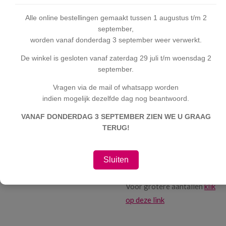
ook in het zilver te
Alle online bestellingen gemaakt tussen 1 augustus t/m 2
verkrijgen!
september,
worden vanaf donderdag 3 september weer verwerkt.
De mokken hebben een
De winkel is gesloten vanaf zaterdag 29 juli t/m woensdag 2
inhoud van 330ml de
september.
hoogte is 98mm en de
Vragen via de mail of whatsapp worden
doorsnede is 80mm de
indien mogelijk dezelfde dag nog beantwoord.
mokken kunnen in de
VANAF DONDERDAG 3 SEPTEMBER ZIEN WE U GRAAG
vaatwasser maar om de
TERUG!
sprankling echt te
behouden raden we je aan
om de mok met de hand af
Sluiten
te wassen.
Voor grotere aantallen
klik
op deze link