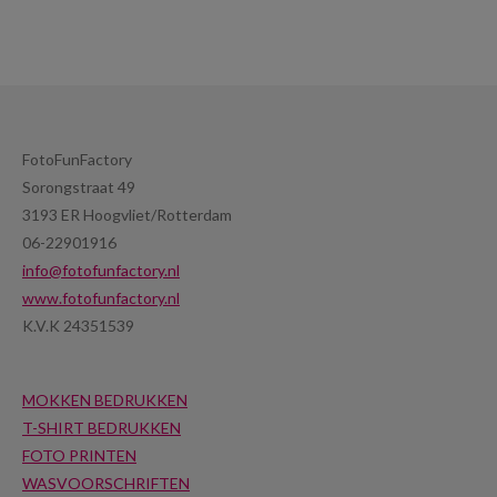
FotoFunFactory
Sorongstraat 49
3193 ER Hoogvliet/Rotterdam
06-22901916
info@fotofunfactory.nl
www.fotofunfactory.nl
K.V.K 24351539
MOKKEN BEDRUKKEN
T-SHIRT BEDRUKKEN
FOTO PRINTEN
WASVOORSCHRIFTEN