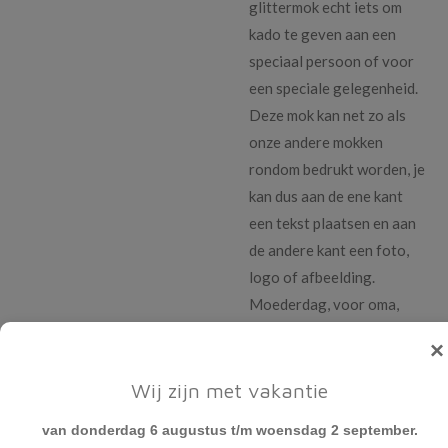
glittermok echt iets om
kado te geven aan een
speciaal persoon of voor
een speciale gelegenheid.
Deze mok kan net zo als
onze andere mokken
rondom bedrukt worden, je
kan dus aan de ene kant
een tekst plaatsen en aan
de andere kant een foto,
logo of afbeelding.
Moederdag, voor oma,
voor een collega of een
×
geliefde eigenlijk verdient
iedereen een sprankling
Wij zijn met vakantie
gouden mok. Deze
van donderdag 6 augustus t/m woensdag 2 september.
sprankling gouden mok is